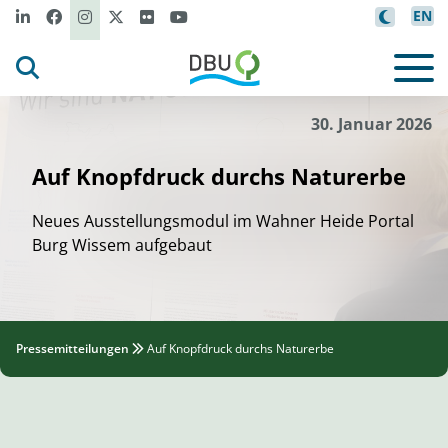
EN
/DBU Naturerbe
i
Lena F
tzner
©
30. Januar 2026
Auf Knopfdruck durchs Naturerbe
Neues Ausstellungsmodul im Wahner Heide Portal
Burg Wissem aufgebaut
Pressemitteilungen
Auf Knopfdruck durchs Naturerbe