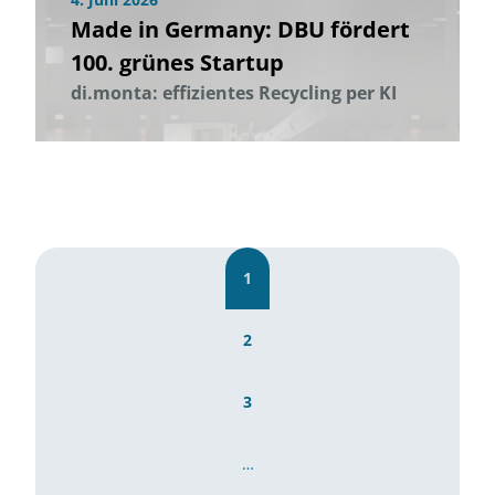
Made in Germany: DBU fördert
100. grünes Startup
di.monta: effizientes Recycling per KI
1
2
3
…