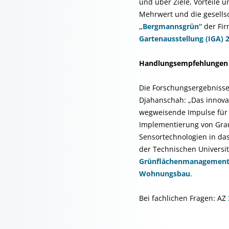
und über Ziele, Vorteile
Mehrwert und die gesellsc
„Bergmannsgrün“
der Fi
Gartenausstellung (IGA) 
Handlungsempfehlungen f
Die Forschungsergebnisse
Djahanschah: „Das innovat
wegweisende Impulse für 
Implementierung von Gra
Sensortechnologien in d
der Technischen Universi
Grünflächenmanagemen
Wohnungsbau
.
Bei fachlichen Fragen: AZ