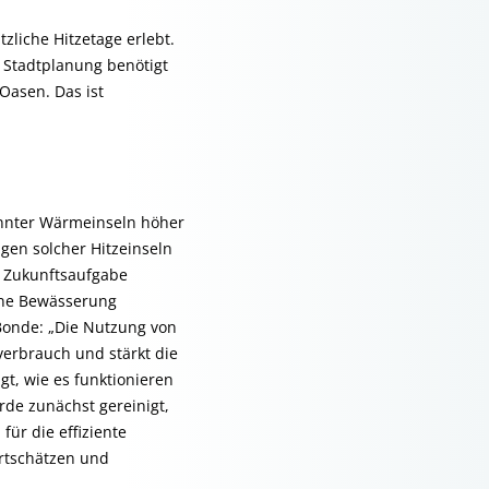
zliche Hitzetage erlebt.
 Stadtplanung benötigt
Oasen. Das ist
annter Wärmeinseln höher
gen solcher Hitzeinseln
e Zukunftsaufgabe
ine Bewässerung
Bonde: „Die Nutzung von
verbrauch und stärkt die
t, wie es funktionieren
e zunächst gereinigt,
ür die effiziente
rtschätzen und