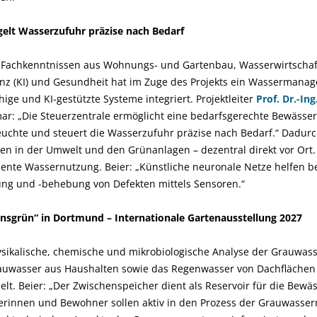
gelt Wasserzufuhr präzise nach Bedarf
t Fachkenntnissen aus Wohnungs- und Gartenbau, Wasserwirtscha
genz (KI) und Gesundheit hat im Zuge des Projekts ein Wassermanag
ige und KI-gestützte Systeme integriert. Projektleiter
Prof. Dr.-Ing
r: „Die Steuerzentrale ermöglicht eine bedarfsgerechte Bewässer
euchte und steuert die Wasserzufuhr präzise nach Bedarf.“ Dadurch
n in der Umwelt und den Grünanlagen – dezentral direkt vor Ort. D
ziente Wassernutzung. Beier: „Künstliche neuronale Netze helfen 
rung und -behebung von Defekten mittels Sensoren.“
nsgrün“ in Dortmund – Internationale Gartenausstellung 2027
hysikalische, chemische und mikrobiologische Analyse der Grauwas
auwasser aus Haushalten sowie das Regenwasser von Dachflächen
t. Beier: „Der Zwischenspeicher dient als Reservoir für die Bewä
rinnen und Bewohner sollen aktiv in den Prozess der Grauwasse