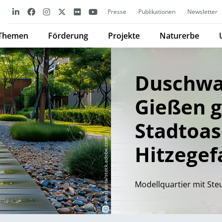
Presse
Publikationen
Newsletter
Themen
Förderung
Projekte
Naturerbe
Duschwa
Gießen 
Stadtoas
Anastasiia/stock.adobe.com
Hitzegef
Modellquartier mit Ste
©