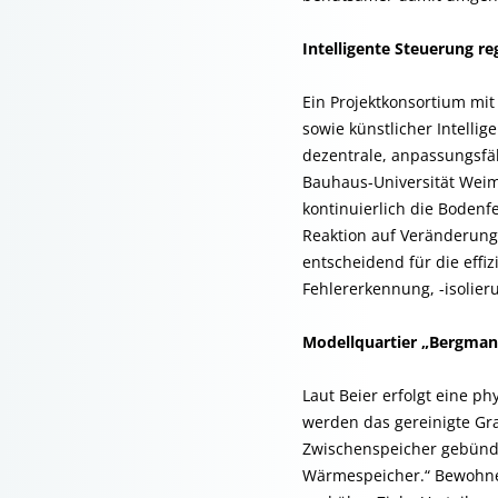
Intelligente Steuerung re
Ein Projektkonsortium mi
sowie künstlicher Intelli
dezentrale, anpassungsfäh
Bauhaus-Universität Weima
kontinuierlich die Bodenf
Reaktion auf Veränderunge
entscheidend für die effi
Fehlererkennung, -isolie
Modellquartier „Bergman
Laut Beier erfolgt eine p
werden das gereinigte Gr
Zwischenspeicher gebündel
Wärmespeicher.“ Bewohne