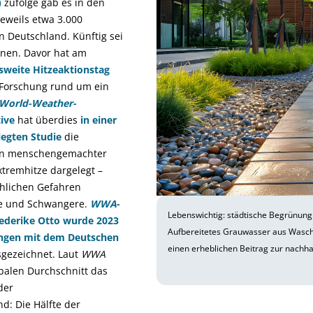
)
zufolge gab es in den
eweils etwa 3.000
n Deutschland. Künftig sei
hnen. Davor hat am
weite Hitzeaktionstag
s-Forschung rund um ein
World-Weather-
tive
hat überdies
in einer
egten Studie
die
n menschengemachter
xtremhitze dargelegt –
ohlichen Gefahren
ke und Schwangere.
WWA
-
Lebenswichtig: städtische Begrünung
riederike Otto wurde 2023
Aufbereitetes Grauwasser aus Wasch
tungen mit dem Deutschen
einen erheblichen Beitrag zur nachh
gezeichnet. Laut
WWA
alen Durchschnitt das
der
d: Die Hälfte der