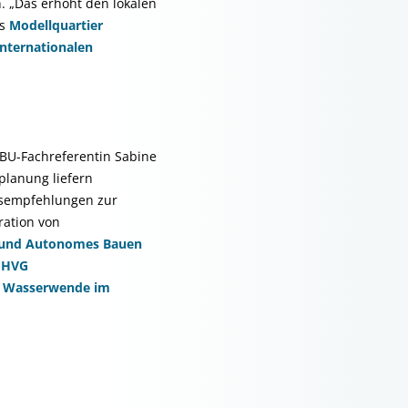
. „Das erhöht den lokalen
as
Modellquartier
Internationalen
DBU-Fachreferentin Sabine
planung liefern
gsempfehlungen zur
ation von
es und Autonomes Bauen
n
HVG
:
Wasserwende im