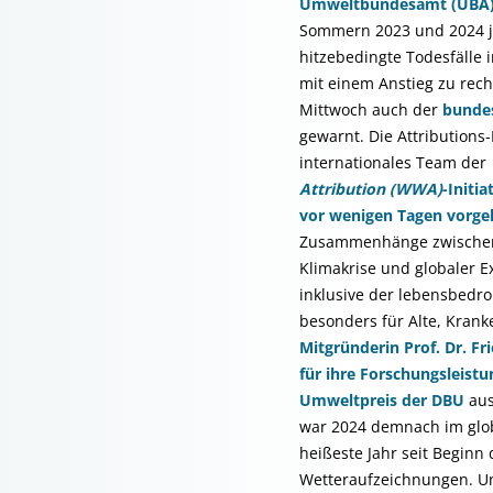
Umweltbundesamt (UBA
Sommern 2023 und 2024 j
hitzebedingte Todesfälle i
mit einem Anstieg zu rec
Mittwoch auch der
bundes
gewarnt. Die Attribution
internationales Team der
Attribution (WWA)
-Initia
vor wenigen Tagen vorgel
Zusammenhänge zwische
Klimakrise und globaler E
inklusive der lebensbedr
besonders für Alte, Kran
Mitgründerin Prof. Dr. F
für ihre Forschungsleis
Umweltpreis der DBU
aus
war 2024 demnach im glob
heißeste Jahr seit Beginn 
Wetteraufzeichnungen. Un