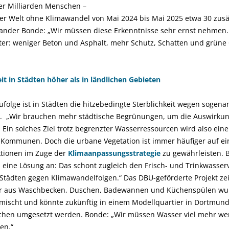
ier Milliarden Menschen –
er Welt ohne Klimawandel von Mai 2024 bis Mai 2025 etwa 30 zusät
ander Bonde: „Wir müssen diese Erkenntnisse sehr ernst nehmen.
r: weniger Beton und Asphalt, mehr Schutz, Schatten und grüne 
it in Städten höher als in ländlichen Gebieten
lge ist in Städten die hitzebedingte Sterblichkeit wegen sogen
en. „Wir brauchen mehr städtische Begrünungen, um die Auswirkun
 Ein solches Ziel trotz begrenzter Wasserressourcen wird also ein
 Kommunen. Doch die urbane Vegetation ist immer häufiger auf e
ktionen im Zuge der
Klimaanpassungsstrategie
zu gewährleisten. 
s eine Lösung an: Das schont zugleich den Frisch- und Trinkwasser
Städten gegen Klimawandelfolgen.“ Das DBU-geförderte Projekt zeig
r aus Waschbecken, Duschen, Badewannen und Küchenspülen wurd
ischt und könnte zukünftig in einem Modellquartier in Dortmund f
chen umgesetzt werden. Bonde: „Wir müssen Wasser viel mehr we
en.“