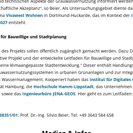
 und technischen Aspekte der Grauwassernutzung informiert werden
haftliche Akzeptanz“, so Beier. Als Untersuchungsgebiet diente d
rma
Vivawest Wohnen
in Dortmund-Huckarde, das im Kontext der
2027
entsteht.
ür Bauwillige und Stadtplanung
 des Projekts sollen öffentlich zugänglich gemacht werden. Dazu 
ive Projekt und der entwickelte Leitfaden für Bauwillige und Stadt
eine klimaangepasste Stadtentwicklung.“ Dieser enthält Handlun
uwassernutzungssystemen in urbanen Grünanlagen und zur Integr
as Wassermanagement. Kooperiert haben das
Institut für Digital
tät Hamburg, die
Hochschule Hamm-Lippstadt
, das Unternehme
t
sowie das
Ingenieurbüro JENA-GEOS
. Hier geht es zum Leitfaden
38351/01
; Prof. Dr.-Ing. Silvio Beier, Tel. +49 3643 584 658