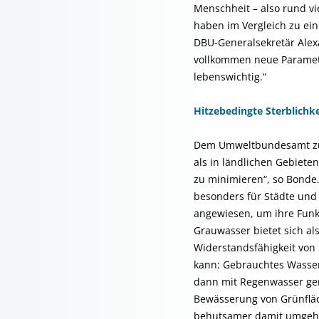
Menschheit – also rund v
haben im Vergleich zu ein
DBU-Generalsekretär Alex
vollkommen neue Paramete
lebenswichtig.“
Hitzebedingte Sterblichke
Dem Umweltbundesamt zufo
als in ländlichen Gebiet
zu minimieren“, so Bonde.
besonders für Städte und
angewiesen, um ihre Fun
Grauwasser bietet sich al
Widerstandsfähigkeit von 
kann: Gebrauchtes Wasse
dann mit Regenwasser gem
Bewässerung von Grünflä
behutsamer damit umgeh