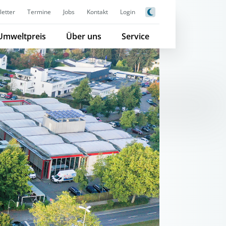
etter
Termine
Jobs
Kontakt
Login
Umweltpreis
Über uns
Service