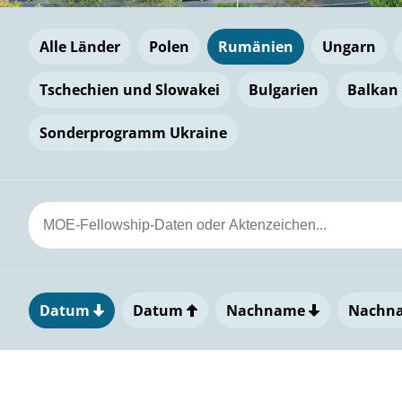
Alle Länder
Polen
Rumänien
Ungarn
Tschechien und Slowakei
Bulgarien
Balkan
Sonderprogramm Ukraine
Datum
Datum
Nachname
Nachn