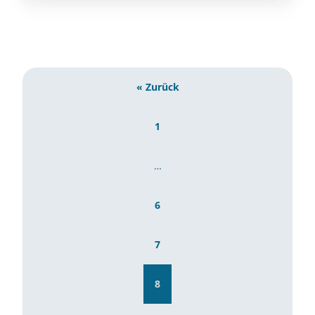
« Zurück
1
…
6
7
8