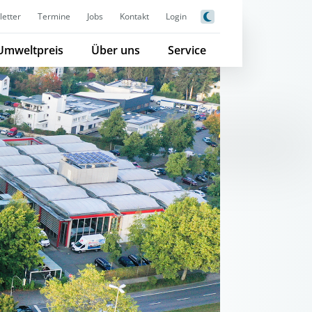
etter
Termine
Jobs
Kontakt
Login
Umweltpreis
Über uns
Service