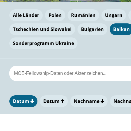
Alle Länder
Polen
Rumänien
Ungarn
Tschechien und Slowakei
Bulgarien
Balkan
Sonderprogramm Ukraine
Datum
Datum
Nachname
Nachn