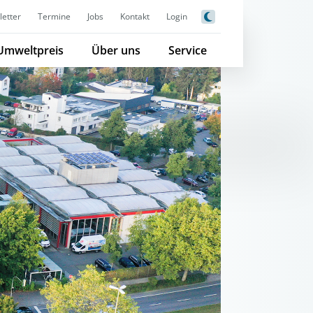
etter
Termine
Jobs
Kontakt
Login
Umweltpreis
Über uns
Service