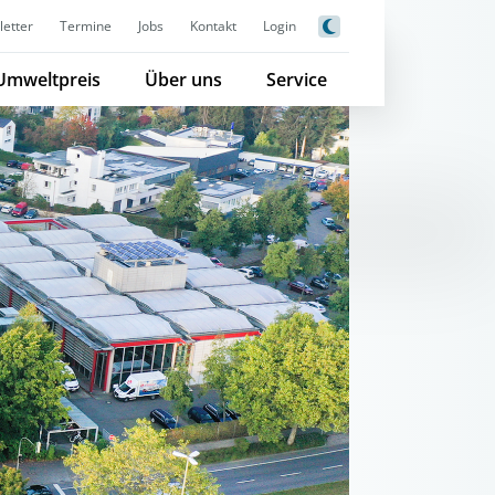
etter
Termine
Jobs
Kontakt
Login
Umweltpreis
Über uns
Service