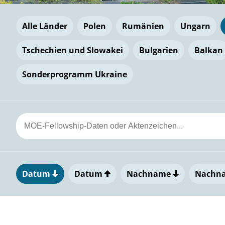
Alle Länder
Polen
Rumänien
Ungarn
Tschechien und Slowakei
Bulgarien
Balkan
Sonderprogramm Ukraine
Datum
Datum
Nachname
Nachn