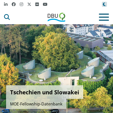
Tschechien und Slowakei
MOE-Fellowship-Datenbank