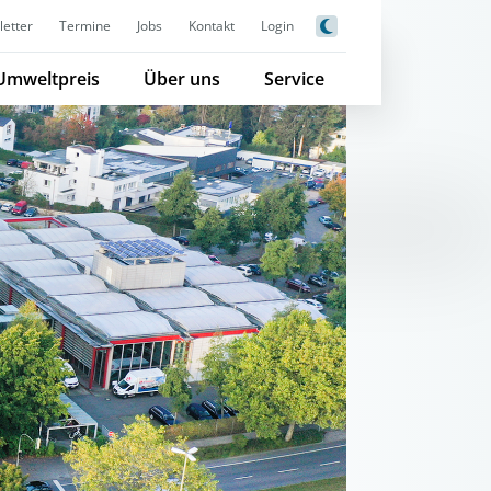
etter
Termine
Jobs
Kontakt
Login
Umweltpreis
Über uns
Service