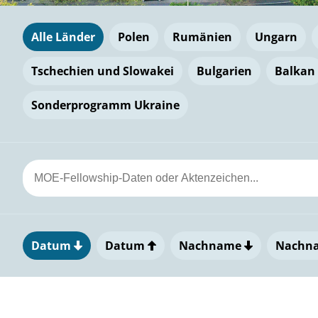
Alle Länder
Polen
Rumänien
Ungarn
Tschechien und Slowakei
Bulgarien
Balkan
Sonderprogramm Ukraine
Datum
Datum
Nachname
Nachn