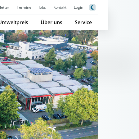
etter
Termine
Jobs
Kontakt
Login
Umweltpreis
Über uns
Service