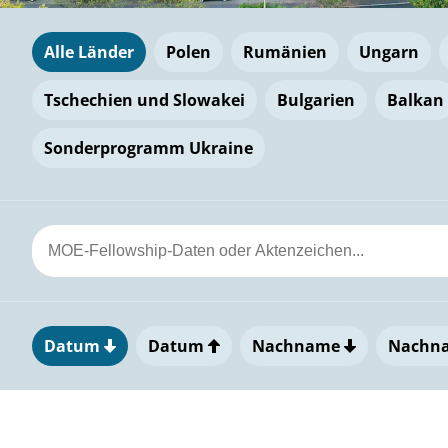
Alle Länder
Polen
Rumänien
Ungarn
Tschechien und Slowakei
Bulgarien
Balkan
Sonderprogramm Ukraine
Datum
Datum
Nachname
Nachn