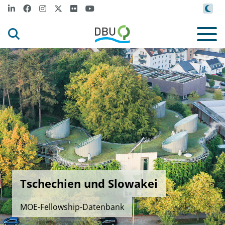
Tschechien und Slowakei
MOE-Fellowship-Datenbank