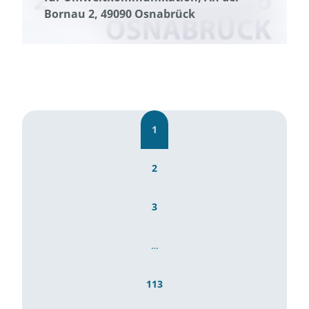
Bornau 2, 49090 Osnabrück
1
2
3
…
113