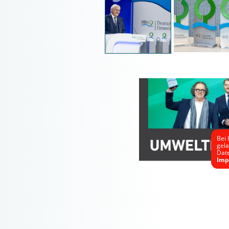
Bei 
gel
Dat
Imp