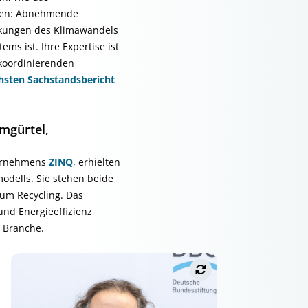
sen: Abnehmende
rkungen des Klimawandels
ms ist. Ihre Expertise ist
 koordinierenden
hsten Sachstandsbericht
mgürtel,
ternehmens
ZINQ
, erhielten
odells. Sie stehen beide
zum Recycling. Das
nd Energieeffizienz
n Branche.
„Es gilt im Korrosionsschutz eigentlich
immer die Regel: Mehr hilft mehr. Wir