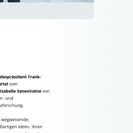
despräsident Frank-
rtel
vom
 Isabelle Seneviratne
von
en- und
maforschung.
ür wegweisende,
ßartigen Ideen, ihren