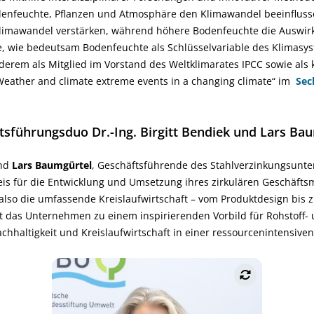
nfeuchte, Pflanzen und Atmosphäre den Klimawandel beeinflus
limawandel verstärken, während höhere Bodenfeuchte die Auswi
e, wie bedeutsam Bodenfeuchte als Schlüsselvariable des Klimasyste
nderem als Mitglied im Vorstand des Weltklimarates IPCC sowie als
„Weather and climate extreme events in a changing climate“ im
Sec
tsführungsduo Dr.-Ing. Birgitt Bendiek und Lars Bau
nd
Lars Baumgürtel
, Geschäftsführende des Stahlverzinkungsun
s für die Entwicklung und Umsetzung ihres zirkulären Geschäftsm
 also die umfassende Kreislaufwirtschaft – vom Produktdesign bis 
 das Unternehmen zu einem inspirierenden Vorbild für Rohstoff- u
achhaltigkeit und Kreislaufwirtschaft in einer ressourcenintensive
„In unserem Geschäftsmodell Planet
ZINQ geht es neben minimiertem