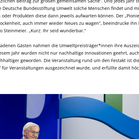
zlichen Beitrag zur großen gemeinsamen Sache“. Und jedes Jahr st
die Deutsche Bundesstiftung Umwelt solche Menschen findet und 
oder Produkten diese dann jeweils aufwarten können. Der „Pionie
ockenheit, auch immer wieder Neues zu wagen“, beeindrucke ihn
 Steinmeier. „Kurz: Ihr seid wunderbar.“
ladenen Gästen nahmen die Umweltpreisträger*innen ihre Auszei
iesem Jahr wurden nicht nur nachhaltige Innovationen geehrt, auc
chhaltiger geworden. Die Veranstaltung rund um den Festakt ist die
‘ für Veranstaltungen ausgezeichnet wurde, und erfüllte damit hö