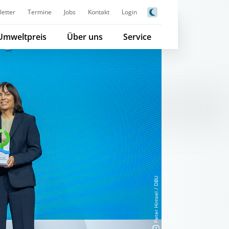
etter
Termine
Jobs
Kontakt
Login
Umweltpreis
Über uns
Service
Peter Himsel / DBU
©