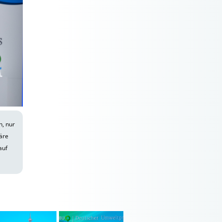
n, nur
läre
auf