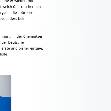
aune er wieder, mit
mit welch überraschenden
rgeist, die spürbare
 besonders beim
chnung in der Chemnitzer
h der Deutsche
 erste und bisher einzige,
chste