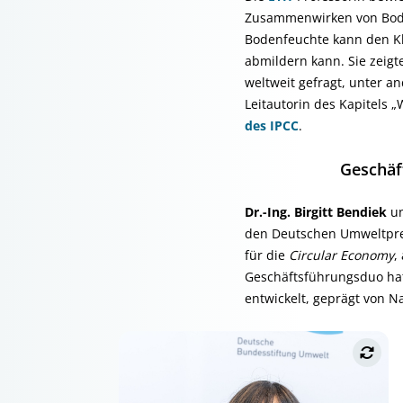
Zusammenwirken von Bode
Bodenfeuchte kann den K
abmildern kann. Sie zeigt
weltweit gefragt, unter a
Leitautorin des Kapitels 
des IPCC
.
Geschäf
Dr.-Ing. Birgitt Bendiek
u
den Deutschen Umweltprei
für die
Circular Economy
,
Geschäftsführungsduo hat
entwickelt, geprägt von N
„Es ist sehr wichtig für das Klima,
wieviel Bodenfeuchte da ist. Der