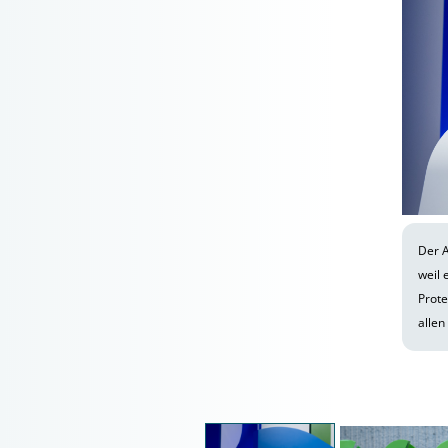
Der A
weil 
Prote
allen