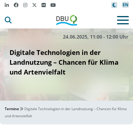
EN
d
I
m
l
i
K
bo
b
gener
ier
tes Sy
-
l
©
24.06.2025, 11:00 - 12:00 Uhr
Digitale Technologien in der
Landnutzung – Chancen für Klima
und Artenvielfalt
Termine
Digitale Technologien in der Landnutzung – Chancen für Klima
und Artenvielfalt