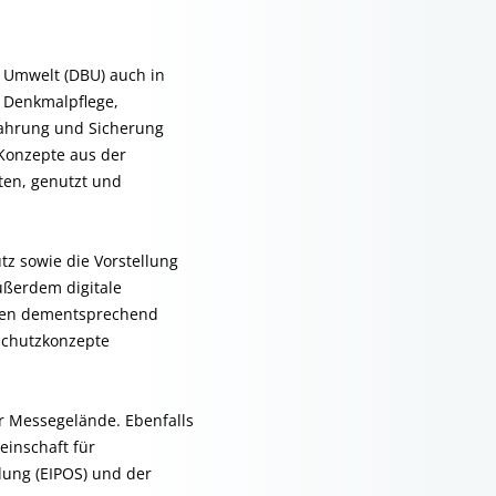
g Umwelt (DBU) auch in
 Denkmalpflege,
wahrung und Sicherung
 Konzepte aus der
ten, genutzt und
z sowie die Vorstellung
ußerdem digitale
rden dementsprechend
 Schutzkonzepte
er Messegelände. Ebenfalls
einschaft für
dung (EIPOS) und der