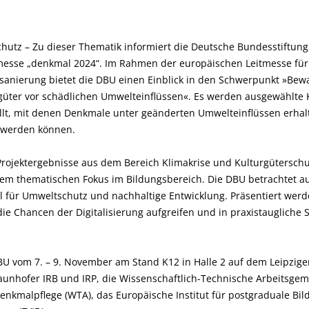
hutz – Zu dieser Thematik informiert die Deutsche Bundesstiftun
messe „denkmal 2024“. Im Rahmen der europäischen Leitmesse für
sanierung bietet die DBU einen Einblick in den Schwerpunkt »Be
rgüter vor schädlichen Umwelteinflüssen«. Es werden ausgewählte
ellt, mit denen Denkmale unter geänderten Umwelteinflüssen erhal
t werden können.
rojektergebnisse aus dem Bereich Klimakrise und Kulturgüterschut
dem thematischen Fokus im Bildungsbereich. Die DBU betrachtet a
el für Umweltschutz und nachhaltige Entwicklung. Präsentiert we
die Chancen der Digitalisierung aufgreifen und in praxistaugliche
DBU vom 7. – 9. November am Stand K12 in Halle 2 auf dem Leipzig
raunhofer IRB und IRP, die Wissenschaftlich-Technische Arbeitsgem
nkmalpflege (WTA), das Europäische Institut für postgraduale Bil