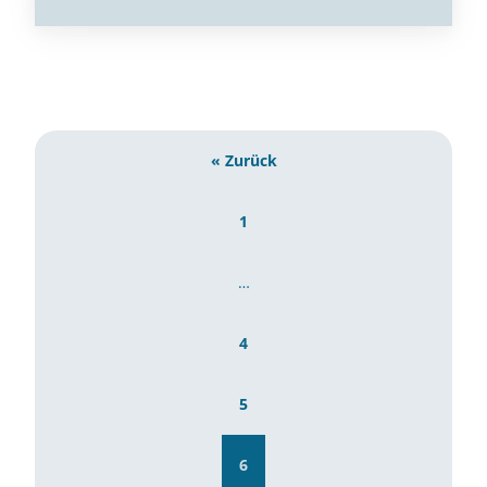
« Zurück
1
…
4
5
6