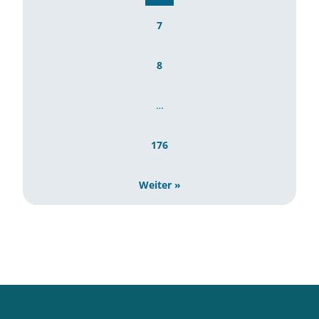
7
8
…
176
Weiter »