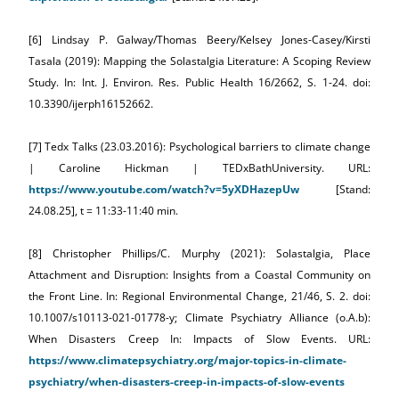
[6] Lindsay P. Galway/Thomas Beery/Kelsey Jones-Casey/Kirsti
Tasala (2019): Mapping the Solastalgia Literature: A Scoping Review
Study. In: Int. J. Environ. Res. Public Health 16/2662, S. 1-24. doi:
10.3390/ijerph16152662.
[7] Tedx Talks (23.03.2016): Psychological barriers to climate change
| Caroline Hickman | TEDxBathUniversity. URL:
https://www.youtube.com/watch?v=5yXDHazepUw
[Stand:
24.08.25], t = 11:33-11:40 min.
[8] Christopher Phillips/C. Murphy (2021): Solastalgia, Place
Attachment and Disruption: Insights from a Coastal Community on
the Front Line. In: Regional Environmental Change, 21/46, S. 2. doi:
10.1007/s10113-021-01778-y; Climate Psychiatry Alliance (o.A.b):
When Disasters Creep In: Impacts of Slow Events. URL:
https://www.climatepsychiatry.org/major-topics-in-climate-
psychiatry/when-disasters-creep-in-impacts-of-slow-events