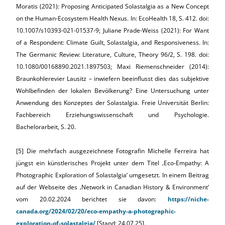
Moratis (2021): Proposing Anticipated Solastalgia as a New Concept
on the Human-Ecosystem Health Nexus. In: EcoHealth 18, S. 412. doi:
10.1007/s10393-021-01537-9; Juliane Prade-Weiss (2021): For Want
of a Respondent: Climate Guilt, Solastalgia, and Responsiveness. In:
The Germanic Review: Literature, Culture, Theory 96/2, S. 198. doi:
10.1080/00168890.2021.1897503; Maxi Riemenschneider (2014):
Braunkohlerevier Lausitz – inwiefern beeinflusst dies das subjektive
Wohlbefinden der lokalen Bevölkerung? Eine Untersuchung unter
Anwendung des Konzeptes der Solastalgia. Freie Universität Berlin:
Fachbereich Erziehungswissenschaft und Psychologie.
Bachelorarbeit, S. 20.
[5] Die mehrfach ausgezeichnete Fotografin Michelle Ferreira hat
jüngst ein künstlerisches Projekt unter dem Titel ‚Eco-Empathy: A
Photographic Exploration of Solastalgia‘ umgesetzt. In einem Beitrag
auf der Webseite des ‚Network in Canadian History & Environment‘
vom 20.02.2024 berichtet sie davon:
https://niche-
canada.org/2024/02/20/eco-empathy-a-photographic-
exploration-of-solastalgia/
[Stand: 24.07.25].