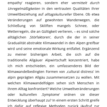
empathy‘ reagieren, sondern eher
vermittelt
durch
Unregelmäßigkeiten
in den vertrauten Qualitäten ihrer
Umweltbeziehung auf
alltagskultureller
Ebene. Ob etwa
Veränderungen auf gewohnten Wanderwegen, die
Schließung von Skiliften mangels Schnee, oder
Wetterregeln, die an Gültigkeit verlieren, – es sind solche
alltäglichen ‚Störfaktoren‘, durch die der in seiner
Gradualität abstrakte Klimawandel in den Alpen greifbar
wird und seine emotionale Wirkung entfaltet. Ergänzend
zu meiner bisherigen Arbeit, die sich auf die
traditionelle Allgäuer Alpwirtschaft konzentriert, habe
ich mich entschieden, ein umfassenderes Bild der
klimawandelbedingten Formen von ‚cultural distress‘ im
alpin geprägten Allgäu zusammensetzen zu wollen. Mit
welchen Klimawandelfolgen sehen sich Menschen in
ihrem Alltag konfrontiert? Welche Umweltveränderungen
oder kulturellen ‚Symptome‘ ordnen sie dieser
Entwicklung überhaupt zu? In einem ersten Schritt greife
ich dafür auf reflexive Methoden zurück (Aufruf zur