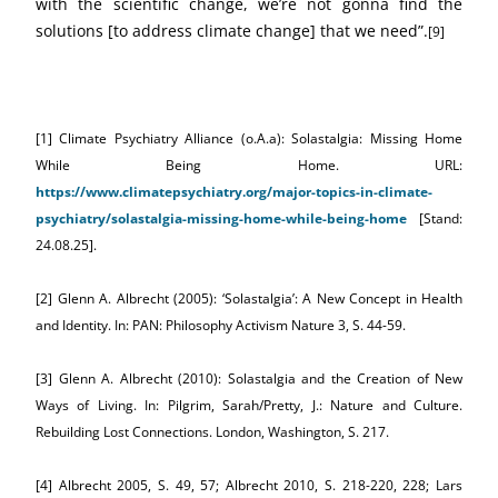
with the scientific change, we’re not gonna find the
solutions [to address climate change] that we need”.
[9]
[1] Climate Psychiatry Alliance (o.A.a): Solastalgia: Missing Home
While Being Home. URL:
https://www.climatepsychiatry.org/major-topics-in-climate-
psychiatry/solastalgia-missing-home-while-being-home
[Stand:
24.08.25].
[2] Glenn A. Albrecht (2005): ‘Solastalgia’: A New Concept in Health
and Identity. In: PAN: Philosophy Activism Nature 3, S. 44-59.
[3] Glenn A. Albrecht (2010): Solastalgia and the Creation of New
Ways of Living. In: Pilgrim, Sarah/Pretty, J.: Nature and Culture.
Rebuilding Lost Connections. London, Washington, S. 217.
[4] Albrecht 2005, S. 49, 57; Albrecht 2010, S. 218-220, 228; Lars