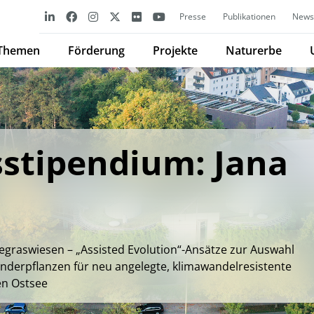
Presse
Publikationen
Newsl
Themen
Förderung
Projekte
Naturerbe
stipendium: Jana
m
egraswiesen – „Assisted Evolution“-Ansätze zur Auswahl
nderpflanzen für neu angelegte, klimawandelresistente
en Ostsee