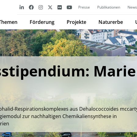
Presse
Publikationen
Newsl
Themen
Förderung
Projekte
Naturerbe
stipendium: Marie
ohalid-Respirationskomplexes aus Dehalococcoides mccart
giemodul zur nachhaltigen Chemikaliensynthese in
rien