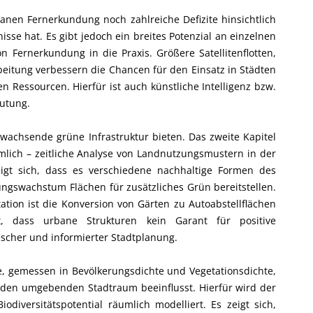
banen Fernerkundung noch zahlreiche Defizite hinsichtlich
sse hat. Es gibt jedoch ein breites Potenzial an einzelnen
 Fernerkundung in die Praxis. Größere Satellitenflotten,
rbeitung verbessern die Chancen für den Einsatz in Städten
n Ressourcen. Hierfür ist auch künstliche Intelligenz bzw.
utung.
achsende grüne Infrastruktur bieten. Das zweite Kapitel
mlich – zeitliche Analyse von Landnutzungsmustern in der
eigt sich, dass es verschiedene nachhaltige Formen des
ngswachstum Flächen für zusätzliches Grün bereitstellen.
ation ist die Konversion von Gärten zu Autoabstellflächen
gt, dass urbane Strukturen kein Garant für positive
ischer und informierter Stadtplanung.
te, gemessen in Bevölkerungsdichte und Vegetationsdichte,
f den umgebenden Stadtraum beeinflusst. Hierfür wird der
diversitätspotential räumlich modelliert. Es zeigt sich,