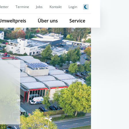
etter
Termine
Jobs
Kontakt
Login
Umweltpreis
Über uns
Service