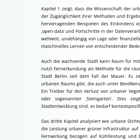
Kapitel 1 zeigt, dass die Wissenschaft der ur
der Zugänglichkeit ihrer Methoden und Ergebni
hervorragenden Beispielen des Einbindens von
‚open-data‘ und Fortschritte in der Datenvera
weltweit, unabhängig von Lage oder finanzielle
maschinelles Lernen von entscheidender Bede
Auch die wachsende Stadt kann Raum für mitw
nutzt Fernerkundung als Methode für die räu
Stadt Berlin seit dem Fall der Mauer. Es z
urbanen Raums gibt, die auch unter Bevölkeru
Ein Treiber für den Verlust von urbaner Veget
oder sogenannter ‚Steingärten‘. Dies zei
Stadtentwicklung sind, es bedarf kontextspezif
Das dritte Kapitel analysiert wie urbane Dich
die Leistung urbaner grüner Infrastruktur au
Fernwirkung bezogen auf Kühlleistung und Bio