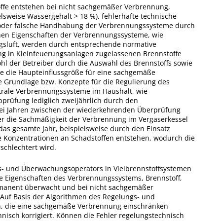
ffe entstehen bei nicht sachgemäßer Verbrennung,
lsweise Wassergehalt > 18 %), fehlerhafte technische
oder falsche Handhabung der Verbrennungssysteme durch
chen Eigenschaften der Verbrennungssysteme, wie
ngsluft, werden durch entsprechende normative
ng in Kleinfeuerungsanlagen zugelassenen Brennstoffe
hl der Betreiber durch die Auswahl des Brennstoffs sowie
 die Haupteinflussgröße für eine sachgemäße
che Grundlage bzw. Konzepte für die Regulierung des
rale Verbrennungssysteme im Haushalt, wie
pprüfung lediglich zweijährlich durch den
wei Jahren zwischen der wiederkehrenden Überprüfung
er die Sachmäßigkeit der Verbrennung im Vergaserkessel
as gesamte Jahr, beispielsweise durch den Einsatz
he Konzentrationen an Schadstoffen entstehen, wodurch die
schlechtert wird.
gs- und Überwachungsoperators in Vielbrennstoffsystemen
he Eigenschaften des Verbrennungssystems, Brennstoff,
rmanent überwacht und bei nicht sachgemäßer
Auf Basis der Algorithmen des Regelungs- und
, die eine sachgemäße Verbrennung einschränken
isch korrigiert. Können die Fehler regelungstechnisch