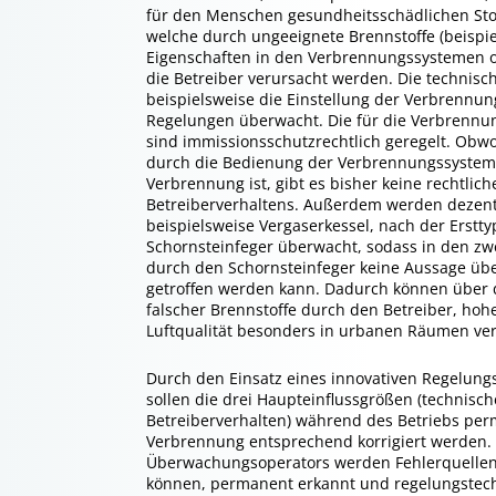
für den Menschen gesundheitsschädlichen Sto
welche durch ungeeignete Brennstoffe (beispie
Eigenschaften in den Verbrennungssystemen 
die Betreiber verursacht werden. Die technis
beispielsweise die Einstellung der Verbrennu
Regelungen überwacht. Die für die Verbrennu
sind immissionsschutzrechtlich geregelt. Obwo
durch die Bedienung der Verbrennungssysteme
Verbrennung ist, gibt es bisher keine rechtli
Betreiberverhaltens. Außerdem werden dezent
beispielsweise Vergaserkessel, nach der Erstty
Schornsteinfeger überwacht, sodass in den z
durch den Schornsteinfeger keine Aussage üb
getroffen werden kann. Dadurch können über d
falscher Brennstoffe durch den Betreiber, ho
Luftqualität besonders in urbanen Räumen ver
Durch den Einsatz eines innovativen Regelun
sollen die drei Haupteinflussgrößen (technisc
Betreiberverhalten) während des Betriebs pe
Verbrennung entsprechend korrigiert werden. 
Überwachungsoperators werden Fehlerquellen
können, permanent erkannt und regelungstechn