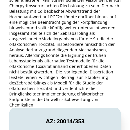
scheint letzterer kein vorherrschender Faktor bei der von
Chlorpyrifosverursachten Riechstöung zu sein. Der nach
Belastung mit Cd beobachte Abwärtstrend der
Hormonant-wort auf PGF2α könnte darüber hinaus auf
eine mögliche Beeinträchtigung der Fortpflanzung
hinweisenund sollte künftig weiter untersucht werden.
Insgesamt stellte sich der Zebrabärbling als
ausgezeichneterModellorganismus für die Studie der
olfaktorischen Toxizität, insbesondere hinsichtlich der
Analyse derihr zugrundeliegenden Mechanismen,
heraus. Allerdings konnte die Eignung der frühen
Lebensstadienals alternative Testmodelle für die
olfaktorische Toxizität anhand der erhobenen Daten
nicht bestätigtwerden. Die vorliegende Dissertation
leistete einen wichtigen Beitrag zur Etablierung
desZebrabärblings als Modell für die Studie der
olfatorischen Toxizität und verdeutlichte die
Dringlichkeitder Implementierung olfaktorischer
Endpunkte in die Umweltrisikobewertung von
Chemikalien.
AZ: 20014/353