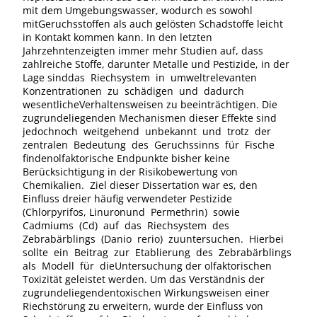
mit dem Umgebungswasser, wodurch es sowohl
mitGeruchsstoffen als auch gelösten Schadstoffe leicht
in Kontakt kommen kann. In den letzten
Jahrzehntenzeigten immer mehr Studien auf, dass
zahlreiche Stoffe, darunter Metalle und Pestizide, in der
Lage sinddas Riechsystem in umweltrelevanten
Konzentrationen zu schädigen und dadurch
wesentlicheVerhaltensweisen zu beeinträchtigen. Die
zugrundeliegenden Mechanismen dieser Effekte sind
jedochnoch weitgehend unbekannt und trotz der
zentralen Bedeutung des Geruchssinns für Fische
findenolfaktorische Endpunkte bisher keine
Berücksichtigung in der Risikobewertung von
Chemikalien. Ziel dieser Dissertation war es, den
Einfluss dreier häufig verwendeter Pestizide
(Chlorpyrifos, Linuronund Permethrin) sowie
Cadmiums (Cd) auf das Riechsystem des
Zebrabärblings (Danio rerio) zuuntersuchen. Hierbei
sollte ein Beitrag zur Etablierung des Zebrabärblings
als Modell für dieUntersuchung der olfaktorischen
Toxizität geleistet werden. Um das Verständnis der
zugrundeliegendentoxischen Wirkungsweisen einer
Riechstörung zu erweitern, wurde der Einfluss von