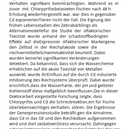
Verhalten signifikant beeinträchtigten. Während es in
zuvor mit Chlorpyrifosbelasteten Fischen nach 48 h
Erholung wiederhergestellt war, war dies in gegenüber
Cd exponiertenTieren nicht der Fall. Die Eignung der
frühen Lebensstadien des Zebrabärblings als
Alternativmodellefür die Studie der olfaktorischen
Toxizität wurde anhand der schadstoffbedingten
Effekte auf dieExpression olfaktorischer Markergene,
den Zelltod in der Riechplakode sowie die
riechvermittelteSchwimmaktivität beurteilt. Dabei
wurden keinerlei signifikanten Veränderungen
detektiert. Da bekanntist, dass sich die Wasserchemie
erheblichen auf die akute Toxizität von Metallen
auswirkt, wurde ihrEinfluss auf die durch Cd induzierte
Inhibierung des Riechsystems überprüft. Dabei wurde
ersichtlich,dass die Wasserhärte, der pH und gelöster
Kohlenstoff diese maßgeblich beeinflussen.Die in dieser
Doktorarbeit vorgestellte Forschung zeigte, dass
Chlorpyrifos und Cd die Schreckreaktion,ein für Fische
überlebenswichtiges Verhalten, stören. Die Ergebnisse
der Genexpressionsstudie bekräfti-gen die Annahme,
dass Cd in das OE und den Riechkolben aufgenommen
wird und dort oxidativenStress verursacht. Dahingegen