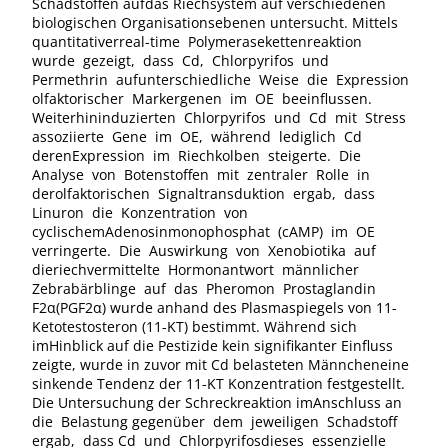
Schadstoffen aufdas Riechsystem auf verschiedenen
biologischen Organisationsebenen untersucht. Mittels
quantitativerreal-time Polymerasekettenreaktion
wurde gezeigt, dass Cd, Chlorpyrifos und
Permethrin aufunterschiedliche Weise die Expression
olfaktorischer Markergenen im OE beeinflussen.
Weiterhininduzierten Chlorpyrifos und Cd mit Stress
assoziierte Gene im OE, während lediglich Cd
derenExpression im Riechkolben steigerte. Die
Analyse von Botenstoffen mit zentraler Rolle in
derolfaktorischen Signaltransduktion ergab, dass
Linuron die Konzentration von
cyclischemAdenosinmonophosphat (cAMP) im OE
verringerte. Die Auswirkung von Xenobiotika auf
dieriechvermittelte Hormonantwort männlicher
Zebrabärblinge auf das Pheromon Prostaglandin
F2α(PGF2α) wurde anhand des Plasmaspiegels von 11-
Ketotestosteron (11-KT) bestimmt. Während sich
imHinblick auf die Pestizide kein signifikanter Einfluss
zeigte, wurde in zuvor mit Cd belasteten Männcheneine
sinkende Tendenz der 11-KT Konzentration festgestellt.
Die Untersuchung der Schreckreaktion imAnschluss an
die Belastung gegenüber dem jeweiligen Schadstoff
ergab, dass Cd und Chlorpyrifosdieses essenzielle