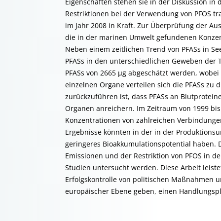
Eigenschaften stehen sie in der Diskussion i
Restriktionen bei der Verwendung von PFOS tr
im Jahr 2008 in Kraft. Zur Überprüfung der A
die in der marinen Umwelt gefundenen Konzen
Neben einem zeitlichen Trend von PFASs in S
PFASs in den unterschiedlichen Geweben der T
PFASs von 2665 µg abgeschätzt werden, wobei 
einzelnen Organe verteilen sich die PFASs zu d
zurückzuführen ist, dass PFASs an Blutprotein
Organen anreichern. Im Zeitraum von 1999 bi
Konzentrationen von zahlreichen Verbindungen
Ergebnisse könnten in der in der Produktionsum
geringeres Bioakkumulationspotential haben.
Emissionen und der Restriktion von PFOS in de
Studien untersucht werden. Diese Arbeit leist
Erfolgskontrolle von politischen Maßnahmen u
europäischer Ebene geben, einen Handlungsplan