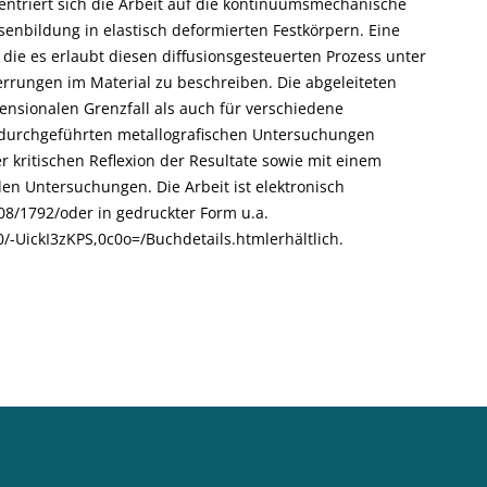
ntriert sich die Arbeit auf die kontinuumsmechanische
nbildung in elastisch deformierten Festkörpern. Eine
, die es erlaubt diesen diffusionsgesteuerten Prozess unter
rrungen im Material zu beschreiben. Die abgeleiteten
nsionalen Grenzfall als auch für verschiedene
l durchgeführten metallografischen Untersuchungen
er kritischen Reflexion der Resultate sowie mit einem
den Untersuchungen. Die Arbeit ist elektronisch
008/1792/oder in gedruckter Form u.a.
0/-UickI3zKPS,0c0o=/Buchdetails.htmlerhältlich.