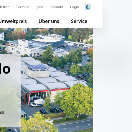
etter
Termine
Jobs
Kontakt
Login
Umweltpreis
Über uns
Service
do
es