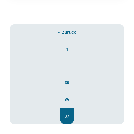
« Zurück
1
…
35
36
37