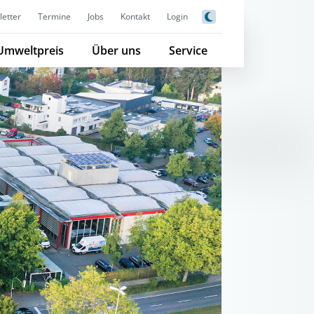
etter
Termine
Jobs
Kontakt
Login
Umweltpreis
Über uns
Service