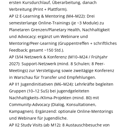
ersten Kursdurchlauf, Überarbeitung, danach
Verbreitung (Print + Plattform).
AP I2 E-Learning & Mentoring (M4–M22): Drei
semesterlange Online-Trainings (je ~3 Module) zu
Planetaren Grenzen/Planetary Health, Nachhaltigkeit
und Advocacy; ergänzt um Webinare und
Mentoring/Peer-Learning (Gruppentreffen + schriftliches
Feedback; gesamt ~150 Std.).
AP I3/I4 Netzwerk & Konferenz (M10–M24 / Frühjahr
2027): Support-Netzwerk (mind. 8 Schulen; 8 Peer-
Meetings) zur Verstetigung sowie zweitägige Konferenz
in Warschau für Transfer und Empfehlungen.
AP II1 Jugendinitiativen (M6–M24): Lehrkräfte begleiten
Gruppen (10–12 SuS) bei jugendgeleiteten
Nachhaltigkeits-/Klima-Projekten (mind. 80) mit
Community-Advocacy (Dialog, Konsultationen,
Kampagnen). Ergänzend: optionale Online-Mentorings
und Webinare für Jugendliche.
AP II2 Study Visits (ab M12): 8 Austauschbesuche von