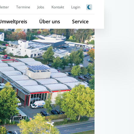
etter
Termine
Jobs
Kontakt
Login
Umweltpreis
Über uns
Service