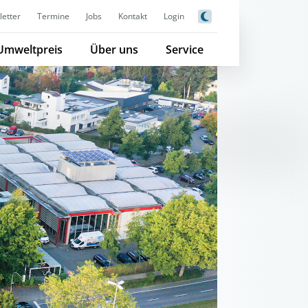
etter
Termine
Jobs
Kontakt
Login
Umweltpreis
Über uns
Service