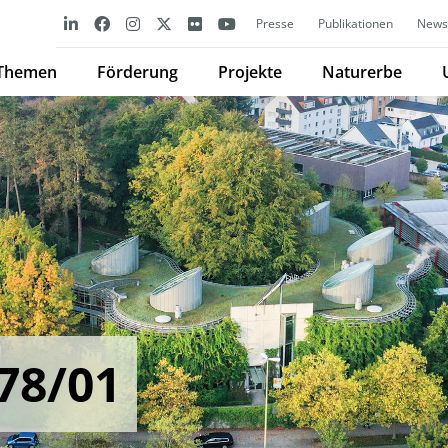
Presse
Publikationen
Newsl
Themen
Förderung
Projekte
Naturerbe
78/01