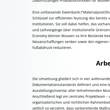
zukunftsfähiges Produktionsmodell für Museen
Eine umfassende Datenbank (“Materialpool/Shar
Schlüssel zur effizienten Nutzung des bereit
Institutionen. Sie soll dabei helfen, das vor
und Leihvorgänge über institutionelle Grenze
Economy können Museen so ihre Bestände bes
Neuanschaffungen senken sowie den eigenen 
Fußabdruck reduzieren.
Arbe
Die Umsetzung gliedert sich in vier aufeinan
Dokumentationsstandards definiert und eine te
Ausstellungsinventar aller teilnehmenden Mus
Anschließend legt ein zentrales Projektteam –
organisatorischen und rechtlichen Rahmenbedi
zeitlich so verzahnt, dass vorbereitende Maßn