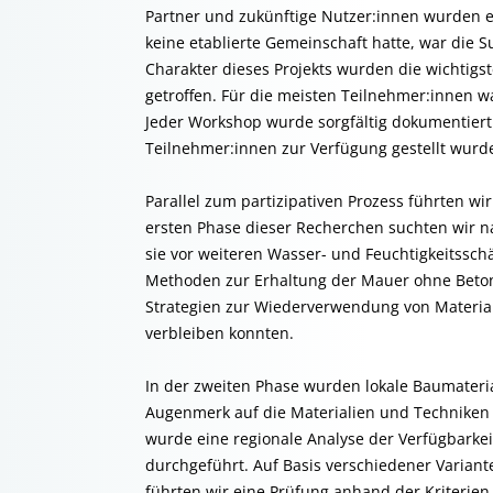
Partner und zukünftige Nutzer:innen wurden e
keine etablierte Gemeinschaft hatte, war die 
Charakter dieses Projekts wurden die wichtig
getroffen. Für die meisten Teilnehmer:innen w
Jeder Workshop wurde sorgfältig dokumentiert
Teilnehmer:innen zur Verfügung gestellt wurd
Parallel zum partizipativen Prozess führten w
ersten Phase dieser Recherchen suchten wir n
sie vor weiteren Wasser- und Feuchtigkeitssc
Methoden zur Erhaltung der Mauer ohne Beton
Strategien zur Wiederverwendung von Materia
verbleiben konnten.
In der zweiten Phase wurden lokale Baumateri
Augenmerk auf die Materialien und Techniken
wurde eine regionale Analyse der Verfügbarkei
durchgeführt. Auf Basis verschiedener Varian
führten wir eine Prüfung anhand der Kriterien