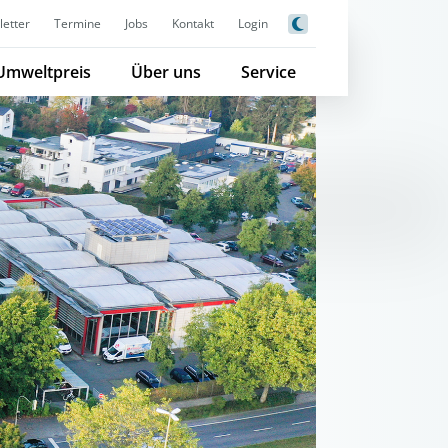
etter
Termine
Jobs
Kontakt
Login
Umweltpreis
Über uns
Service