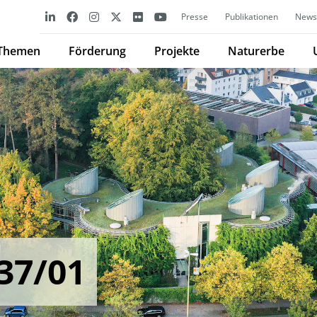
Presse
Publikationen
Newsl
Themen
Förderung
Projekte
Naturerbe
37/01