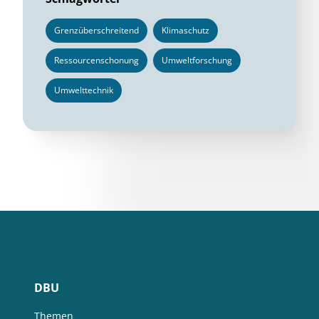
Grenzüberschreitend
Klimaschutz
Ressourcenschonung
Umweltforschung
Umwelttechnik
DBU
Themen