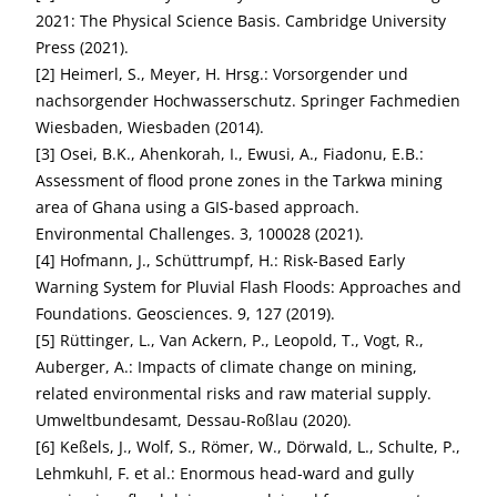
2021: The Physical Science Basis. Cambridge University
Press (2021).
[2] Heimerl, S., Meyer, H. Hrsg.: Vorsorgender und
nachsorgender Hochwasserschutz. Springer Fachmedien
Wiesbaden, Wiesbaden (2014).
[3] Osei, B.K., Ahenkorah, I., Ewusi, A., Fiadonu, E.B.:
Assessment of flood prone zones in the Tarkwa mining
area of Ghana using a GIS-based approach.
Environmental Challenges. 3, 100028 (2021).
[4] Hofmann, J., Schüttrumpf, H.: Risk-Based Early
Warning System for Pluvial Flash Floods: Approaches and
Foundations. Geosciences. 9, 127 (2019).
[5] Rüttinger, L., Van Ackern, P., Leopold, T., Vogt, R.,
Auberger, A.: Impacts of climate change on mining,
related environmental risks and raw material supply.
Umweltbundesamt, Dessau-Roßlau (2020).
[6] Keßels, J., Wolf, S., Römer, W., Dörwald, L., Schulte, P.,
Lehmkuhl, F. et al.: Enormous head-ward and gully