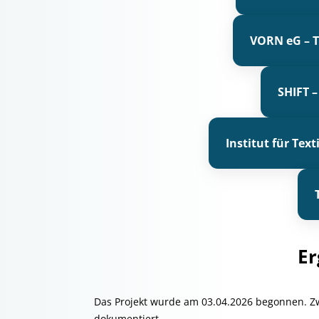
VORN eG – T
SHIFT –
Institut für Te
Er
Das Projekt wurde am 03.04.2026 begonnen. Z
dokumentiert.