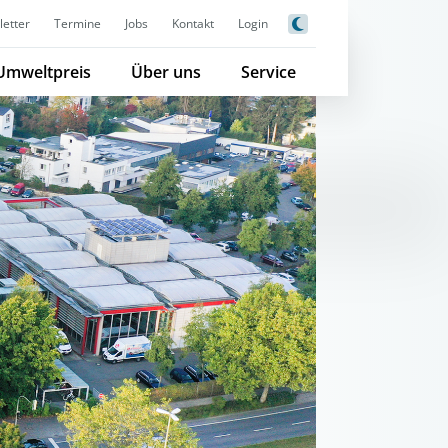
etter
Termine
Jobs
Kontakt
Login
Umweltpreis
Über uns
Service