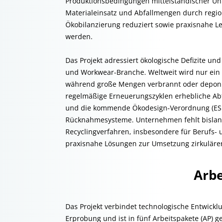
Produktionsbedingungen mittelständischer U
Materialeinsatz und Abfallmengen durch regi
Ökobilanzierung reduziert sowie praxisnahe L
werden.
Das Projekt adressiert ökologische Defizite un
und Workwear-Branche. Weltweit wird nur ein ge
während große Mengen verbrannt oder deponi
regelmäßige Erneuerungszyklen erhebliche Abfa
und die kommende Ökodesign-Verordnung (ESPR
Rücknahmesysteme. Unternehmen fehlt bislang
Recyclingverfahren, insbesondere für Berufs-
praxisnahe Lösungen zur Umsetzung zirkuläre
Arbe
Das Projekt verbindet technologische Entwickl
Erprobung und ist in fünf Arbeitspakete (AP) ge