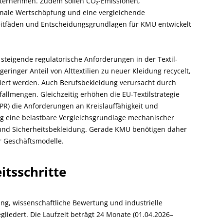
nternehmen. Zudem sollen CO₂-Emissionen,
onale Wertschöpfung und eine vergleichende
eitfäden und Entscheidungsgrundlagen für KMU entwickelt
d steigende regulatorische Anforderungen in der Textil-
ringer Anteil von Alttextilien zu neuer Kleidung recycelt,
ert werden. Auch Berufsbekleidung verursacht durch
llmengen. Gleichzeitig erhöhen die EU-Textilstrategie
) die Anforderungen an Kreislauffähigkeit und
 eine belastbare Vergleichsgrundlage mechanischer
 und Sicherheitsbekleidung. Gerade KMU benötigen daher
r Geschäftsmodelle.
itsschritte
ung, wissenschaftliche Bewertung und industrielle
gliedert. Die Laufzeit beträgt 24 Monate (01.04.2026–