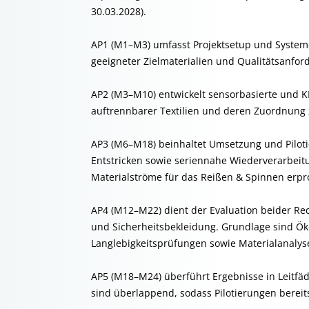
30.03.2028).
AP1 (M1–M3) umfasst Projektsetup und Systemd
geeigneter Zielmaterialien und Qualitätsanfor
AP2 (M3–M10) entwickelt sensorbasierte und KI-
auftrennbarer Textilien und deren Zuordnung 
AP3 (M6–M18) beinhaltet Umsetzung und Pilot
Entstricken sowie seriennahe Wiederverarbeitu
Materialströme für das Reißen & Spinnen erpr
AP4 (M12–M22) dient der Evaluation beider Re
und Sicherheitsbekleidung. Grundlage sind Ök
Langlebigkeitsprüfungen sowie Materialanalys
AP5 (M18–M24) überführt Ergebnisse in Leitfä
sind überlappend, sodass Pilotierungen bereits