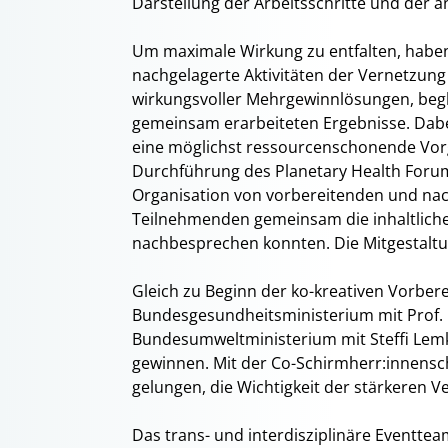
Darstellung der Arbeitsschritte und de
Um maximale Wirkung zu entfalten, haben 
nachgelagerte Aktivitäten der Vernetzung
wirkungsvoller Mehrgewinnlösungen, beg
gemeinsam erarbeiteten Ergebnisse. Dabe
eine möglichst ressourcenschonende Vor
Durchführung des Planetary Health Forums
Organisation von vorbereitenden und na
Teilnehmenden gemeinsam die inhaltlich
nachbesprechen konnten. Die Mitgestaltun
Gleich zu Beginn der ko-kreativen Vorber
Bundesgesundheitsministerium mit Prof. 
Bundesumweltministerium mit Steffi Lem
gewinnen. Mit der Co-Schirmherr:innensc
gelungen, die Wichtigkeit der stärkeren V
Das trans- und interdisziplinäre Eventt