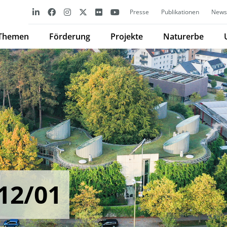
Presse
Publikationen
Newsl
Themen
Förderung
Projekte
Naturerbe
12/01