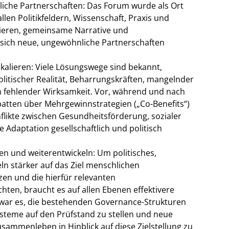
liche Partnerschaften: Das Forum wurde als Ort
llen Politikfeldern, Wissenschaft, Praxis und
utieren, gemeinsame Narrative und
 sich neue, ungewöhnliche Partnerschaften
kalieren: Viele Lösungswege sind bekannt,
olitischer Realität, Beharrungskräften, mangelnder
n fehlender Wirksamkeit. Vor, während und nach
batten über Mehrgewinnstrategien („Co-Benefits“)
nflikte zwischen Gesundheitsförderung, sozialer
 Adaptation gesellschaftlich und politisch
 und weiterentwickeln: Um politisches,
ln stärker auf das Ziel menschlichen
en und die hierfür relevanten
hten, braucht es auf allen Ebenen effektivere
war es, die bestehenden Governance-Strukturen
ysteme auf den Prüfstand zu stellen und neue
mmenleben in Hinblick auf diese Zielstellung zu