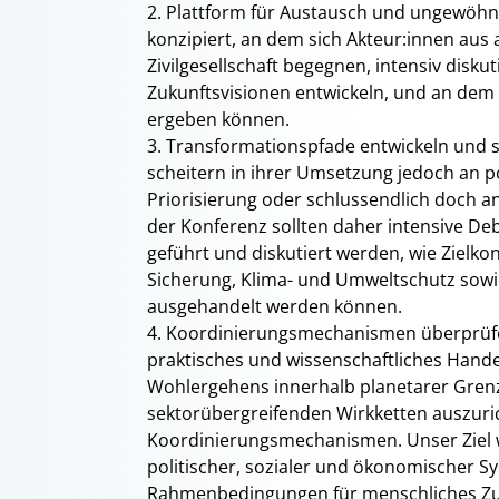
2. Plattform für Austausch und ungewöhn
konzipiert, an dem sich Akteur:innen aus a
Zivilgesellschaft begegnen, intensiv disk
Zukunftsvisionen entwickeln, und an dem
ergeben können.
3. Transformationspfade entwickeln und s
scheitern in ihrer Umsetzung jedoch an p
Priorisierung oder schlussendlich doch a
der Konferenz sollten daher intensive De
geführt und diskutiert werden, wie Zielko
Sicherung, Klima- und Umweltschutz sowie
ausgehandelt werden können.
4. Koordinierungsmechanismen überprüfen
praktisches und wissenschaftliches Hande
Wohlergehens innerhalb planetarer Grenz
sektorübergreifenden Wirkketten auszuric
Koordinierungsmechanismen. Unser Ziel 
politischer, sozialer und ökonomischer S
Rahmenbedingungen für menschliches Zusa