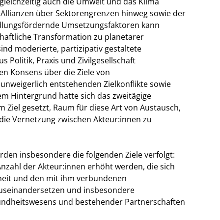
gleichzeitig auch die Umwelt und das Klima
 Allianzen über Sektorengrenzen hinweg sowie der
ndlungsfördernde Umsetzungsfaktoren kann
chaftliche Transformation zu planetarer
nd moderierte, partizipativ gestaltete
 Politik, Praxis und Zivilgesellschaft
hen Konsens über die Ziele von
unweigerlich entstehenden Zielkonflikte sowie
m Hintergrund hatte sich das zweitägige
m Ziel gesetzt, Raum für diese Art von Austausch,
 die Vernetzung zwischen Akteur:innen zu
den insbesondere die folgenden Ziele verfolgt:
 Anzahl der Akteur:innen erhöht werden, die sich
heit und den mit ihm verbundenen
useinandersetzen und insbesondere
esundheitswesens und bestehender Partnerschaften