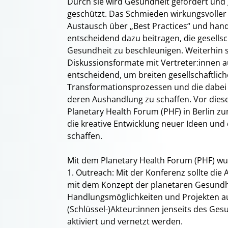
Durch sie wird Gesundheit gefördert und 
geschützt. Das Schmieden wirkungsvoller
Austausch über „Best Practices“ und ha
entscheidend dazu beitragen, die gesells
Gesundheit zu beschleunigen. Weiterhin si
Diskussionsformate mit Vertreter:innen aus
entscheidend, um breiten gesellschaftlic
Transformationsprozessen und die dabei 
deren Aushandlung zu schaffen. Vor diese
Planetary Health Forum (PHF) in Berlin zu
die kreative Entwicklung neuer Ideen und
schaffen.
Mit dem Planetary Health Forum (PHF) wur
1. Outreach: Mit der Konferenz sollte die
mit dem Konzept der planetaren Gesund
Handlungsmöglichkeiten und Projekten a
(Schlüssel-)Akteur:innen jenseits des G
aktiviert und vernetzt werden.