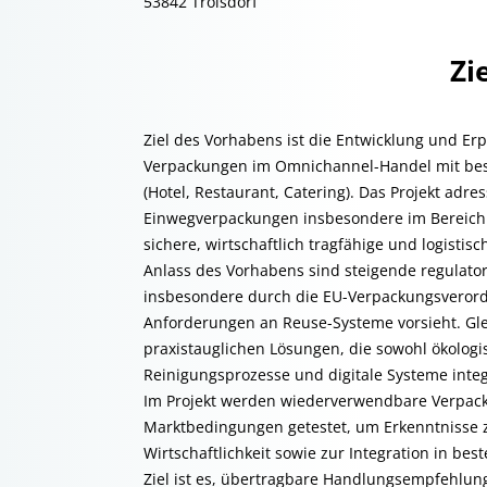
53842 Troisdorf
Zi
Ziel des Vorhabens ist die Entwicklung und E
Verpackungen im Omnichannel-Handel mit be
(Hotel, Restaurant, Catering). Das Projekt adr
Einwegverpackungen insbesondere im Bereich 
sichere, wirtschaftlich tragfähige und logisti
Anlass des Vorhabens sind steigende regulato
insbesondere durch die EU-Verpackungsveror
Anforderungen an Reuse-Systeme vorsieht. Glei
praxistauglichen Lösungen, die sowohl ökologis
Reinigungsprozesse und digitale Systeme integ
Im Projekt werden wiederverwendbare Verpack
Marktbedingungen getestet, um Erkenntnisse zu
Wirtschaftlichkeit sowie zur Integration in 
Ziel ist es, übertragbare Handlungsempfehlun