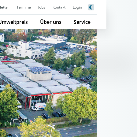
etter
Termine
Jobs
Kontakt
Login
Umweltpreis
Über uns
Service