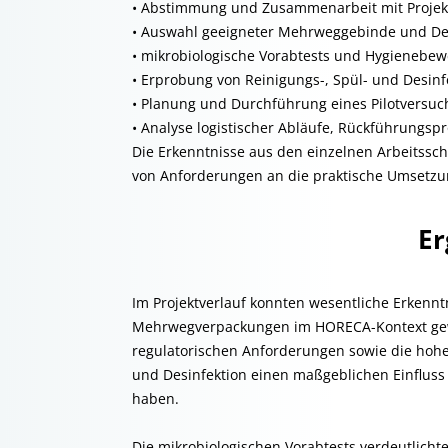
• Abstimmung und Zusammenarbeit mit Projek
• Auswahl geeigneter Mehrweggebinde und Def
• mikrobiologische Vorabtests und Hygienebew
• Erprobung von Reinigungs-, Spül- und Desin
• Planung und Durchführung eines Pilotversu
• Analyse logistischer Abläufe, Rückführung
Die Erkenntnisse aus den einzelnen Arbeitssc
von Anforderungen an die praktische Umsetz
Er
Im Projektverlauf konnten wesentliche Erkenn
Mehrwegverpackungen im HORECA-Kontext gewo
regulatorischen Anforderungen sowie die hohe
und Desinfektion einen maßgeblichen Einflus
haben.
Die mikrobiologischen Vorabtests verdeutlich