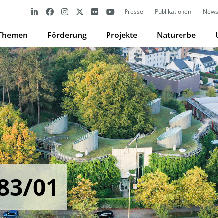
Presse
Publikationen
Newsl
Themen
Förderung
Projekte
Naturerbe
83/01