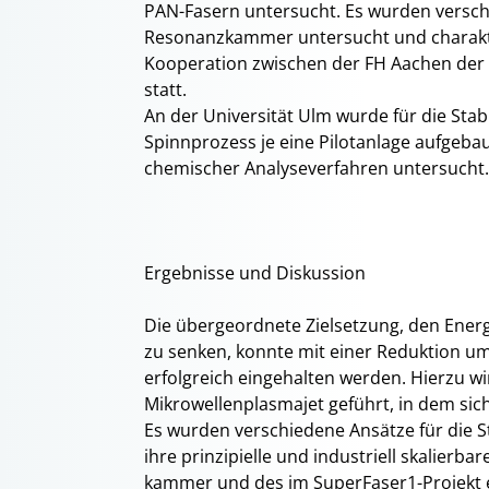
PAN-Fasern untersucht. Es wurden verschi
Resonanzkammer untersucht und charakter
Kooperation zwischen der FH Aachen der 
statt.
An der Universität Ulm wurde für die Stab
Spinnprozess je eine Pilotanlage aufgebau
chemischer Analyseverfahren untersucht.
Ergebnisse und Diskussion
Die übergeordnete Zielsetzung, den Energ
zu senken, konnte mit einer Reduktion 
erfolgreich eingehalten werden. Hierzu w
Mikrowellenplasmajet geführt, in dem sich
Es wurden verschiedene Ansätze für die St
ihre prinzipielle und industriell skalierb
kammer und des im SuperFaser1-Projekt e