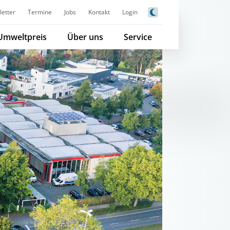
etter
Termine
Jobs
Kontakt
Login
Umweltpreis
Über uns
Service