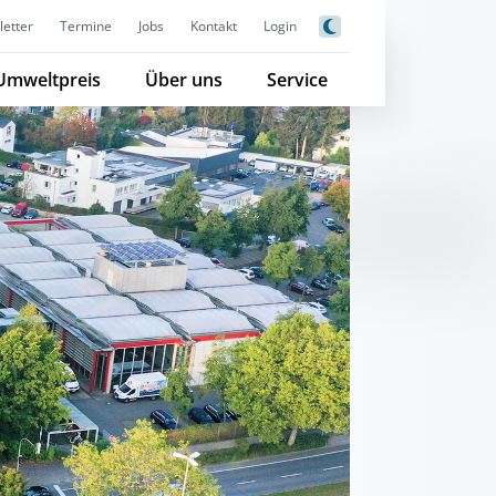
etter
Termine
Jobs
Kontakt
Login
Umweltpreis
Über uns
Service