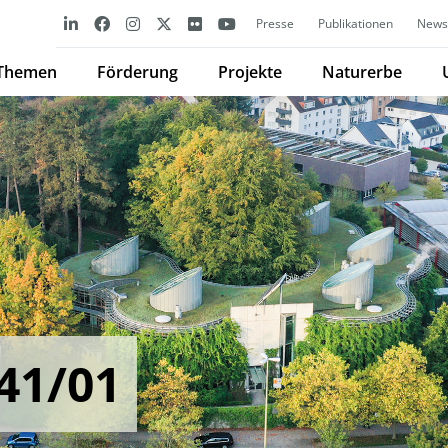
Presse
Publikationen
Newsl
Themen
Förderung
Projekte
Naturerbe
41/01