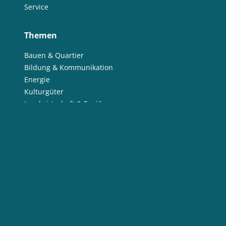
Service
Themen
Bauen & Quartier
Bildung & Kommunikation
Energie
Kulturgüter
Landwirtschaft & Ernährung
Nachhaltige Produkte
Naturschutz
Ressourcen
Wasser
Social Media
LinkedIn
facebook
Instagram