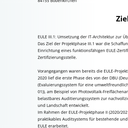
84155 Bodenkirchen
Zie
EULE III.1: Umsetzung der IT-Architektur zur 
Das Ziel der Projektphase III.1 war die Schaff
Einrichtung eines funktionsfähigen EULE-Zertif
Zertifizierungsstelle.
Vorangegangen waren bereits die EULE-Projektp
2020 lief die erste Phase des von der DBU (De
(Evaluierungssystem für eine umweltfreundlic
01)), am Beispiel von Photovoltaik-Freiflächen
belastbares Auditierungssystem zur nachvollz
und Landschaft entwickelt.
Im Rahmen der EULE-Projektphase II (2020/20
praktikables Auditsystems für bestehende und
EULE erarbeitet.