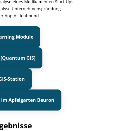
analyse eines Medikamenten Start-Ups
rtanalyse Unternehmensgründung
der App Actionbound
earning Module
 (Quantum GIS)
GIS-Station
im Apfelgarten Beuron
gebnisse