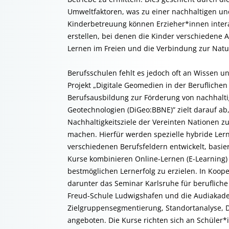
Umweltfaktoren, was zu einer nachhaltigen und
Kinderbetreuung können Erzieher*innen intera
erstellen, bei denen die Kinder verschiedene 
Lernen im Freien und die Verbindung zur Natu
Berufsschulen fehlt es jedoch oft an Wissen 
Projekt „Digitale Geomedien in der Berufliche
Berufsausbildung zur Förderung von nachhalti
Geotechnologien (DiGeo:BBNE)” zielt darauf ab
Nachhaltigkeitsziele der Vereinten Nationen z
machen. Hierfür werden spezielle hybride Ler
verschiedenen Berufsfeldern entwickelt, bas
Kurse kombinieren Online-Lernen (E-Learning) 
bestmöglichen Lernerfolg zu erzielen. In Koop
darunter das Seminar Karlsruhe für berufliche
Freud-Schule Ludwigshafen und die Audiakad
Zielgruppensegmentierung, Standortanalyse,
angeboten. Die Kurse richten sich an Schüler