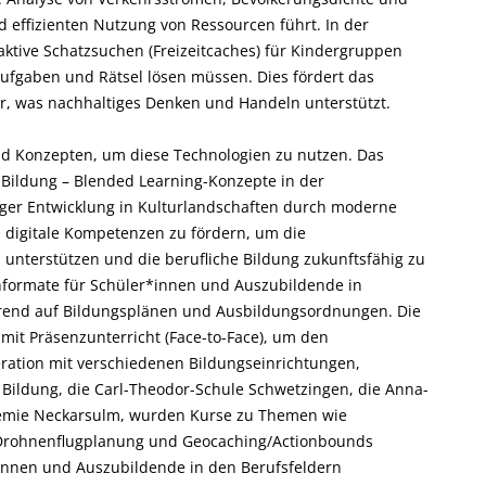
 effizienten Nutzung von Ressourcen führt. In der
ktive Schatzsuchen (Freizeitcaches) für Kindergruppen
Aufgaben und Rätsel lösen müssen. Dies fördert das
r, was nachhaltiges Denken und Handeln unterstützt.
und Konzepten, um diese Technologien zu nutzen. Das
n Bildung – Blended Learning-Konzepte in der
ger Entwicklung in Kulturlandschaften durch moderne
, digitale Kompetenzen zu fördern, um die
u unterstützen und die berufliche Bildung zukunftsfähig zu
nformate für Schüler*innen und Auszubildende in
ierend auf Bildungsplänen und Ausbildungsordnungen. Die
mit Präsenzunterricht (Face-to-Face), um den
eration mit verschiedenen Bildungseinrichtungen,
 Bildung, die Carl-Theodor-Schule Schwetzingen, die Anna-
emie Neckarsulm, wurden Kurse zu Themen wie
 Drohnenflugplanung und Geocaching/Actionbounds
*innen und Auszubildende in den Berufsfeldern