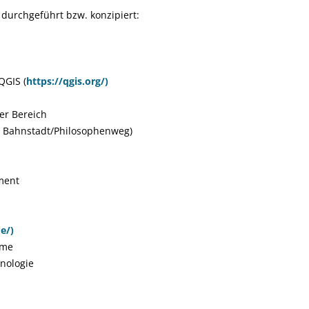
durchgeführt bzw. konzipiert:
QGIS (
https://qgis.org/)
er Bereich
r Bahnstadt/Philosophenweg)
ment
e/)
eme
nologie