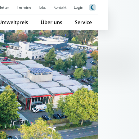
etter
Termine
Jobs
Kontakt
Login
Umweltpreis
Über uns
Service