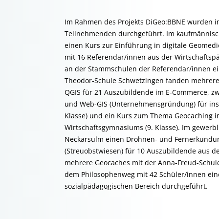
Im Rahmen des Projekts DiGeo:BBNE wurden in
Teilnehmenden durchgeführt. Im kaufmännisch
einen Kurs zur Einführung in digitale Geome
mit 16 Referendar/innen aus der Wirtschaftspä
an der Stammschulen der Referendar/innen eine
Theodor-Schule Schwetzingen fanden mehrere 
QGIS für 21 Auszubildende im E-Commerce, zw
und Web-GIS (Unternehmensgründung) für insg
Klasse) und ein Kurs zum Thema Geocaching in
Wirtschaftsgymnasiums (9. Klasse). Im gewerb
Neckarsulm einen Drohnen- und Fernerkundun
(Streuobstwiesen) für 10 Auszubildende aus d
mehrere Geocaches mit der Anna-Freud-Schule
dem Philosophenweg mit 42 Schüler/innen ein
sozialpädagogischen Bereich durchgeführt.