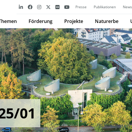
Presse
Publikationen
Newsl
Themen
Förderung
Projekte
Naturerbe
25/01