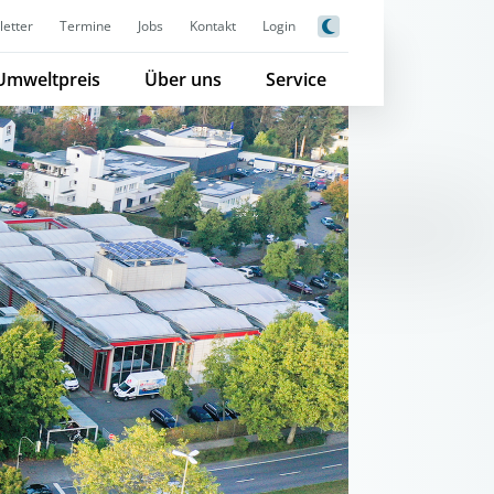
etter
Termine
Jobs
Kontakt
Login
Umweltpreis
Über uns
Service