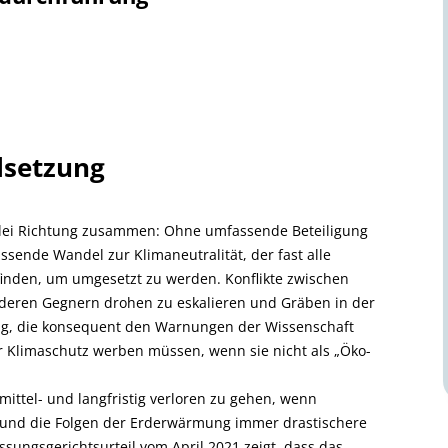
lsetzung
rlei Richtung zusammen: Ohne umfassende Beteiligung
sende Wandel zur Klimaneutralität, der fast alle
 finden, um umgesetzt zu werden. Konflikte zwischen
d deren Gegnern drohen zu eskalieren und Gräben in der
rung, die konsequent den Warnungen der Wissenschaft
ür Klimaschutz werben müssen, wenn sie nicht als „Öko-
ttel- und langfristig verloren zu gehen, wenn
 und die Folgen der Erderwärmung immer drastischere
sungsgerichtsurteil vom April 2021 zeigt, dass das