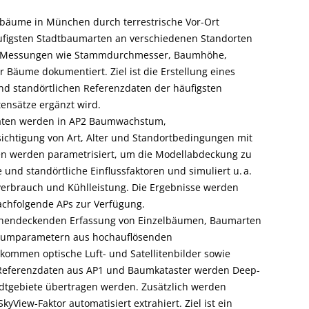
elbäume in München durch terrestrische Vor-Ort
ufigsten Stadtbaumarten an verschiedenen Standorten
ben Messungen wie Stammdurchmesser, Baumhöhe,
 Bäume dokumentiert. Ziel ist die Erstellung eines
nd standörtlichen Referenzdaten der häufigsten
ensätze ergänzt wird.
daten werden in AP2 Baumwachstum,
chtigung von Art, Alter und Standortbedingungen mit
en werden parametrisiert, um die Modellabdeckung zu
 und standörtliche Einflussfaktoren und simuliert u. a.
erbrauch und Kühlleistung. Die Ergebnisse werden
achfolgende APs zur Verfügung.
lächendeckenden Erfassung von Einzelbäumen, Baumarten
Baumparametern aus hochauflösenden
kommen optische Luft- und Satellitenbilder sowie
 Referenzdaten aus AP1 und Baumkataster werden Deep-
tadtgebiete übertragen werden. Zusätzlich werden
View-Faktor automatisiert extrahiert. Ziel ist ein