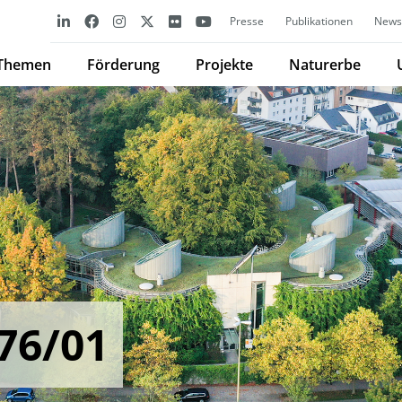
Presse
Publikationen
Newsl
Themen
Förderung
Projekte
Naturerbe
76/01