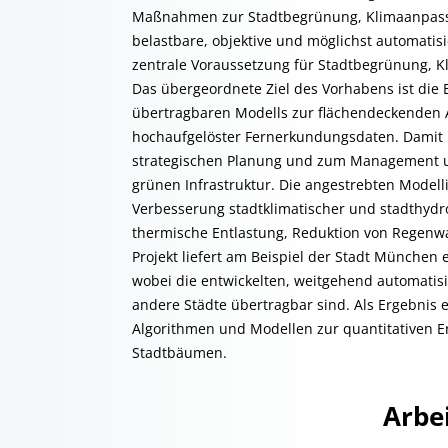
Maßnahmen zur Stadtbegrünung, Klimaanpassu
belastbare, objektive und möglichst automatisi
zentrale Voraussetzung für Stadtbegrünung, 
Das übergeordnete Ziel des Vorhabens ist die 
übertragbaren Modells zur flächendeckenden 
hochaufgelöster Fernerkundungsdaten. Damit le
strategischen Planung und zum Management u
grünen Infrastruktur. Die angestrebten Model
Verbesserung stadtklimatischer und stadthydr
thermische Entlastung, Reduktion von Regenwa
Projekt liefert am Beispiel der Stadt Münche
wobei die entwickelten, weitgehend automatis
andere Städte übertragbar sind. Als Ergebnis
Algorithmen und Modellen zur quantitativen E
Stadtbäumen.
Arbei