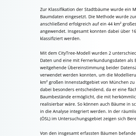
Zur Klassifikation der Stadtbäume wurde ein M
Baumdaten eingesetzt. Die Methode wurde zun
anschließend erfolgreich auf ein 44 km² große
angewendet. Insgesamt konnten dabei über 1
klassifiziert werden.
Mit dem CityTree-Modell wurden 2 unterschiedl
Daten und eine mit Fernerkundungsdaten als E
weitgehende Übereinstimmung beider Datensät
verwendet werden konnten, um die Modellierun
km² großen Innenstadtgebiet von München zu 
dabei besonders entscheidend, da er eine fläc
Baumbestände ermöglicht, die mit herkömml
realisierbar wäre. So können auch Bäume in s
in die Analyse integriert werden. In der räum
(ÖSL) im Untersuchungsgebiet zeigen sich Bere
Von den insgesamt erfassten Bäumen befanden