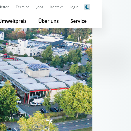
etter
Termine
Jobs
Kontakt
Login
Umweltpreis
Über uns
Service