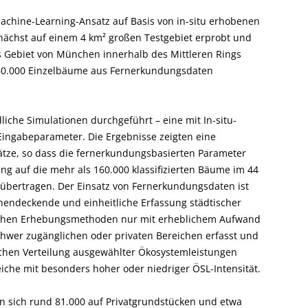
achine-Learning-Ansatz auf Basis von in-situ erhobenen
ächst auf einem 4 km² großen Testgebiet erprobt und
s Gebiet von München innerhalb des Mittleren Rings
60.000 Einzelbäume aus Fernerkundungsdaten
iche Simulationen durchgeführt – eine mit In-situ-
ingabeparameter. Die Ergebnisse zeigten eine
ze, so dass die fernerkundungsbasierten Parameter
g auf die mehr als 160.000 klassifizierten Bäume im 44
übertragen. Der Einsatz von Fernerkundungsdaten ist
hendeckende und einheitliche Erfassung städtischer
ichen Erhebungsmethoden nur mit erheblichem Aufwand
chwer zugänglichen oder privaten Bereichen erfasst und
lichen Verteilung ausgewählter Ökosystemleistungen
iche mit besonders hoher oder niedriger ÖSL-Intensität.
 sich rund 81.000 auf Privatgrundstücken und etwa