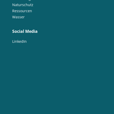
Naturschutz
Ressourcen
Wasser
Social Media
LinkedIn
facebook
Instagram
Twitter
Flickr
YouTube
Impressum &
Kontakt
Newsletter
Datenschutz