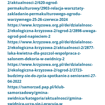
2/aktualnosci-2/620-ogrod-
permakulturowy/2903-relacja-warsztaty-
zakladanie-permakulturowego-ogrodu-
warzywnego-25-26-czerwca-2024
https://www.krzyzowa.org.pl/de/dzialalnosc-
2/ekologiczna-krzyzowa-2/ogrod-2/2898-uwaga-
ogrod-pod-napieciem-2
https://www.krzyzowa.org.pl/de/dzialalnosc-
2/ekologiczna-krzyzowa-2/aktualnosci-2/2877-
laka-kwietna-dla-pszczol-wspolpraca-z-
salonem-dekoria-w-swidnicy-2
https://www.krzyzowa.org.pl/de/dzialalnosc-
2/ekologiczna-krzyzowa-2/ogrod-2/2723-
budzimy-sie-do-zycia-spotkanie-z-seniorami-27-
04-2022
https://samorzad.pap.pl/klub-
samorzadowy/gmina-
swidnica/kategoria/aktualnosci/gmina-
swidnica-ucza-sie-i-pracuja-w