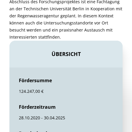
Öffentlichkeitsarbeit
Der Wissenstransfer in Wissenschaft, Praxis und
Zivilgesellschaft soll in Form von Veröffentlichungen in
einschlägigen Fachzeitschriften und Vorträgen
sichergestellt werden. Zudem werden die
Forschungsergebnisse über die „Berliner
Regenwasseragentur“ Verbreitung finden.
Der Stand des Wissens sowie erste Erkenntnisse
potentieller Pflanzen für Versickerungsmulden wurden
bereits auf dem Galabau-Symposium in Wilsdruff 2019,
an der Hochschule Osnabrück innerhalb des
Forschungskolloqiums und im Arbeitskreis
Pflanzenverwendung (Forschungsbereich Bund