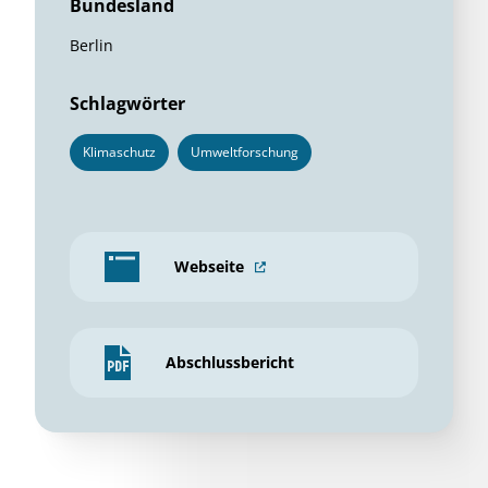
deutscher Staudengärtner) vorgestellt. Weitere
Fachtagungen für die Zukunft sind angedacht.
Für die zentrale Vorstellung der Ergebnisse und dem
Abschluss des Forschungsprojektes ist eine Fachtagung
an der Technischen Universität Berlin in Kooperation mit
der Regenwasseragentur geplant. In diesem Kontext
können auch die Untersuchungsstandorte vor Ort
besucht werden und ein praxisnaher Austausch mit
Interessierten stattfinden.
ÜBERSICHT
Fördersumme
124.247,00 €