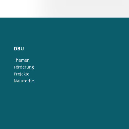
Förderzeitraum
28.10.2020 - 30.04.2025
Bundesland
Berlin
Schlagwörter
Klimaschutz
Umweltforschung
Webseite
Abschlussbericht