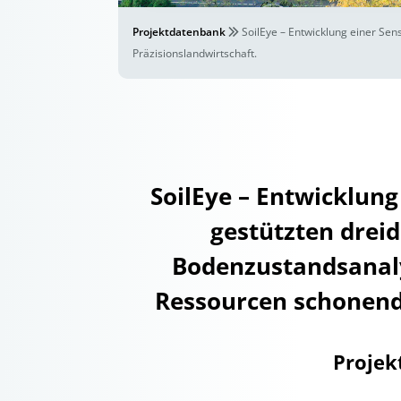
Projektdatenbank
SoilEye – Entwicklung einer Sen
Präzisionslandwirtschaft.
SoilEye – Entwicklung
gestützten dreid
Bodenzustandsanalys
Ressourcen schonende
Projek