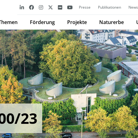
Presse
Publikationen
Newsl
Themen
Förderung
Projekte
Naturerbe
00/23