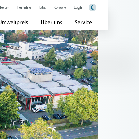
etter
Termine
Jobs
Kontakt
Login
Umweltpreis
Über uns
Service